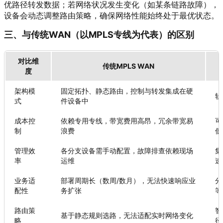
优路径转发数据；若网络状况发生变化（如某条链路故障），
设备会动态调整路由策略，确保网络性能始终处于最优状态。
三、与传统WAN（以MPLS专线为代表）的区别
对比维
传统MPLS WAN
度
架构模
固定拓扑、静态路由，控制与转发集成在硬
软
式
件设备中
成本控
依赖专用专线，带宽费用高昂，冗余带宽易
可
制
浪费
低
管理效
各分支设备需手动配置，故障排查依赖现场
集
率
运维
速
业务适
部署周期长（数周/数月），无法快速响应业
分
配性
务扩张
等
路由策
智
基于静态规则选路，无法适配实时网络变化
略
径